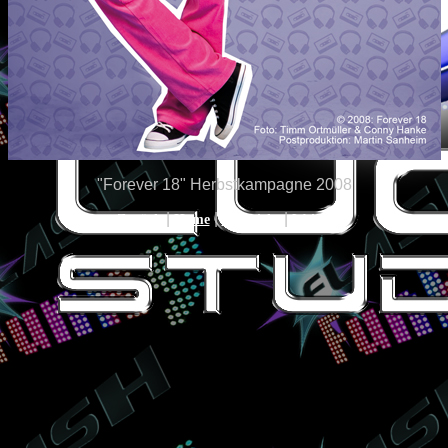
"Forever 18" Herbstkampagne 2008
|
|
|
Zurück
Home
Übersicht
Weiter